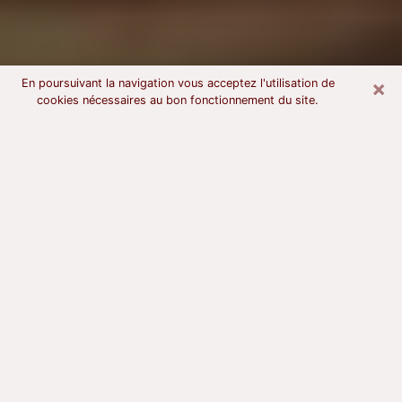
×
En poursuivant la navigation vous acceptez l'utilisation de
cookies nécessaires au bon fonctionnement du site.
Voyant astrologue à Saverne
À l’attention de ceux qui sont en quête d’un voyant
sérieux, nous disons qu’il est primordial que ce dernier
dispose d’une bonne notoriété, qu’il atteste d’une
honnêteté à toute épreuve et qu’il soit d’une très
grande probité. En règle général, il est capital pour un
consultant de recherché un expert des arts
divinatoires capable de sonder son être, de lui
apporter des solutions aux problèmes révélés et dans
certains cas de mettre à sa disposition une politique
d’accompagnement. Pour mieux répondre à vos
besoins, le voyant devra s’immerger dans votre passé,
l’associer aux rouages manquants de votre présent et