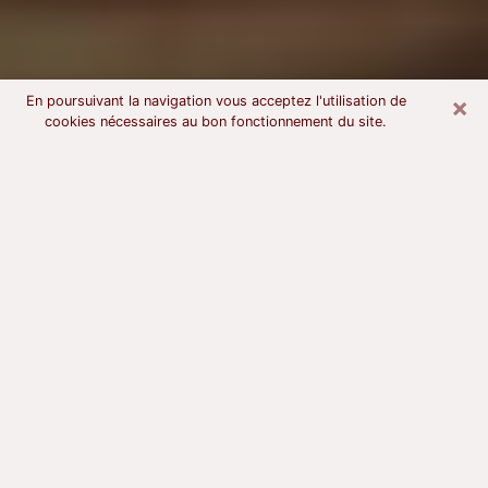
×
En poursuivant la navigation vous acceptez l'utilisation de
cookies nécessaires au bon fonctionnement du site.
Voyant astrologue à Sélestat
À l’attention de ceux qui sont en quête d’un voyant
sérieux, nous disons qu’il est primordial que ce dernier
dispose d’une bonne notoriété, qu’il atteste d’une
honnêteté à toute épreuve et qu’il soit d’une très
grande probité. En règle général, il est capital pour un
consultant de recherché un expert des arts
divinatoires capable de sonder son être, de lui
apporter des solutions aux problèmes révélés et dans
certains cas de mettre à sa disposition une politique
d’accompagnement. Pour mieux répondre à vos
besoins, le voyant devra s’immerger dans votre passé,
l’associer aux rouages manquants de votre présent et