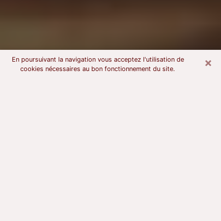
×
En poursuivant la navigation vous acceptez l'utilisation de
cookies nécessaires au bon fonctionnement du site.
Voyant astrologue à Saint-Rémy-
de-Provence
À l’attention de ceux qui sont en quête d’un voyant
sérieux, nous disons qu’il est primordial que ce dernier
dispose d’une bonne notoriété, qu’il atteste d’une
honnêteté à toute épreuve et qu’il soit d’une très
grande probité. En règle général, il est capital pour un
consultant de recherché un expert des arts
divinatoires capable de sonder son être, de lui
apporter des solutions aux problèmes révélés et dans
certains cas de mettre à sa disposition une politique