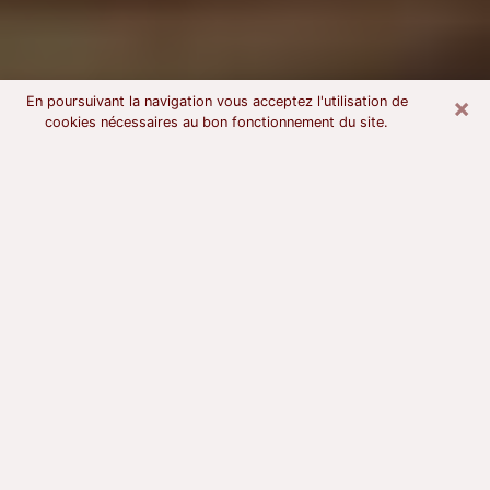
×
En poursuivant la navigation vous acceptez l'utilisation de
cookies nécessaires au bon fonctionnement du site.
Voyant astrologue à Breuillet
À l’attention de ceux qui sont en quête d’un voyant
sérieux, nous disons qu’il est primordial que ce dernier
dispose d’une bonne notoriété, qu’il atteste d’une
honnêteté à toute épreuve et qu’il soit d’une très
grande probité. En règle général, il est capital pour un
consultant de recherché un expert des arts
divinatoires capable de sonder son être, de lui
apporter des solutions aux problèmes révélés et dans
certains cas de mettre à sa disposition une politique
d’accompagnement. Pour mieux répondre à vos
besoins, le voyant devra s’immerger dans votre passé,
l’associer aux rouages manquants de votre présent et