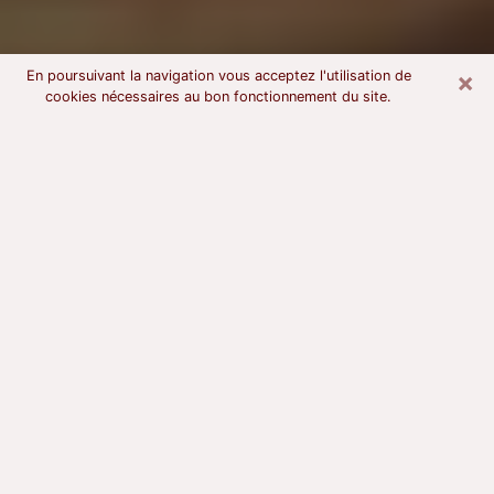
×
En poursuivant la navigation vous acceptez l'utilisation de
cookies nécessaires au bon fonctionnement du site.
Voyant astrologue à Ulis
À l’attention de ceux qui sont en quête d’un voyant
sérieux, nous disons qu’il est primordial que ce dernier
dispose d’une bonne notoriété, qu’il atteste d’une
honnêteté à toute épreuve et qu’il soit d’une très
grande probité. En règle général, il est capital pour un
consultant de recherché un expert des arts
divinatoires capable de sonder son être, de lui
apporter des solutions aux problèmes révélés et dans
certains cas de mettre à sa disposition une politique
d’accompagnement. Pour mieux répondre à vos
besoins, le voyant devra s’immerger dans votre passé,
l’associer aux rouages manquants de votre présent et
être capable d’en tirer les répercussions sur votre