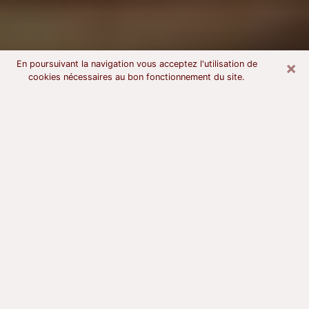
×
En poursuivant la navigation vous acceptez l'utilisation de
cookies nécessaires au bon fonctionnement du site.
Voyant astrologue à Châteaudun
À l’attention de ceux qui sont en quête d’un voyant
sérieux, nous disons qu’il est primordial que ce dernier
dispose d’une bonne notoriété, qu’il atteste d’une
honnêteté à toute épreuve et qu’il soit d’une très
grande probité. En règle général, il est capital pour un
consultant de recherché un expert des arts
divinatoires capable de sonder son être, de lui
apporter des solutions aux problèmes révélés et dans
certains cas de mettre à sa disposition une politique
d’accompagnement. Pour mieux répondre à vos
besoins, le voyant devra s’immerger dans votre passé,
l’associer aux rouages manquants de votre présent et