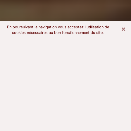
×
En poursuivant la navigation vous acceptez l'utilisation de
cookies nécessaires au bon fonctionnement du site.
Voyant astrologue à Bernay
À l’attention de ceux qui sont en quête d’un voyant
sérieux, nous disons qu’il est primordial que ce dernier
dispose d’une bonne notoriété, qu’il atteste d’une
honnêteté à toute épreuve et qu’il soit d’une très
grande probité. En règle général, il est capital pour un
consultant de recherché un expert des arts
divinatoires capable de sonder son être, de lui
apporter des solutions aux problèmes révélés et dans
certains cas de mettre à sa disposition une politique
d’accompagnement. Pour mieux répondre à vos
besoins, le voyant devra s’immerger dans votre passé,
l’associer aux rouages manquants de votre présent et