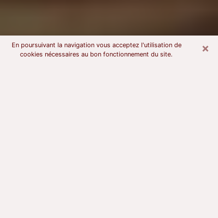
×
En poursuivant la navigation vous acceptez l'utilisation de
cookies nécessaires au bon fonctionnement du site.
Voyant astrologue à Morlaix
À l’attention de ceux qui sont en quête d’un voyant
sérieux, nous disons qu’il est primordial que ce dernier
dispose d’une bonne notoriété, qu’il atteste d’une
honnêteté à toute épreuve et qu’il soit d’une très
grande probité. En règle général, il est capital pour un
consultant de recherché un expert des arts
divinatoires capable de sonder son être, de lui
apporter des solutions aux problèmes révélés et dans
certains cas de mettre à sa disposition une politique
d’accompagnement. Pour mieux répondre à vos
besoins, le voyant devra s’immerger dans votre passé,
l’associer aux rouages manquants de votre présent et