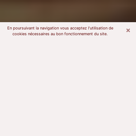
×
En poursuivant la navigation vous acceptez l'utilisation de
cookies nécessaires au bon fonctionnement du site.
Voyant astrologue à Pont-l'Abbé
À l’attention de ceux qui sont en quête d’un voyant
sérieux, nous disons qu’il est primordial que ce dernier
dispose d’une bonne notoriété, qu’il atteste d’une
honnêteté à toute épreuve et qu’il soit d’une très
grande probité. En règle général, il est capital pour un
consultant de recherché un expert des arts
divinatoires capable de sonder son être, de lui
apporter des solutions aux problèmes révélés et dans
certains cas de mettre à sa disposition une politique
d’accompagnement. Pour mieux répondre à vos
besoins, le voyant devra s’immerger dans votre passé,
l’associer aux rouages manquants de votre présent et