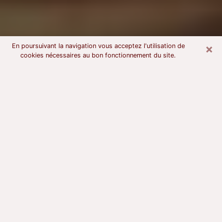
×
En poursuivant la navigation vous acceptez l'utilisation de
cookies nécessaires au bon fonctionnement du site.
Voyant astrologue à Floirac
À l’attention de ceux qui sont en quête d’un voyant
sérieux, nous disons qu’il est primordial que ce dernier
dispose d’une bonne notoriété, qu’il atteste d’une
honnêteté à toute épreuve et qu’il soit d’une très
grande probité. En règle général, il est capital pour un
consultant de recherché un expert des arts
divinatoires capable de sonder son être, de lui
apporter des solutions aux problèmes révélés et dans
certains cas de mettre à sa disposition une politique
d’accompagnement. Pour mieux répondre à vos
besoins, le voyant devra s’immerger dans votre passé,
l’associer aux rouages manquants de votre présent et