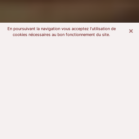
×
En poursuivant la navigation vous acceptez l'utilisation de
cookies nécessaires au bon fonctionnement du site.
Voyant astrologue à Gradignan
À l’attention de ceux qui sont en quête d’un voyant
sérieux, nous disons qu’il est primordial que ce dernier
dispose d’une bonne notoriété, qu’il atteste d’une
honnêteté à toute épreuve et qu’il soit d’une très
grande probité. En règle général, il est capital pour un
consultant de recherché un expert des arts
divinatoires capable de sonder son être, de lui
apporter des solutions aux problèmes révélés et dans
certains cas de mettre à sa disposition une politique
d’accompagnement. Pour mieux répondre à vos
besoins, le voyant devra s’immerger dans votre passé,
l’associer aux rouages manquants de votre présent et