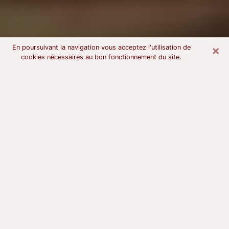
×
En poursuivant la navigation vous acceptez l'utilisation de
cookies nécessaires au bon fonctionnement du site.
Voyant astrologue à Dinard
À l’attention de ceux qui sont en quête d’un voyant
sérieux, nous disons qu’il est primordial que ce dernier
dispose d’une bonne notoriété, qu’il atteste d’une
honnêteté à toute épreuve et qu’il soit d’une très
grande probité. En règle général, il est capital pour un
consultant de recherché un expert des arts
divinatoires capable de sonder son être, de lui
apporter des solutions aux problèmes révélés et dans
certains cas de mettre à sa disposition une politique
d’accompagnement. Pour mieux répondre à vos
besoins, le voyant devra s’immerger dans votre passé,
l’associer aux rouages manquants de votre présent et