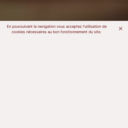
×
En poursuivant la navigation vous acceptez l'utilisation de
cookies nécessaires au bon fonctionnement du site.
Voyant astrologue à Vitré
À l’attention de ceux qui sont en quête d’un voyant
sérieux, nous disons qu’il est primordial que ce dernier
dispose d’une bonne notoriété, qu’il atteste d’une
honnêteté à toute épreuve et qu’il soit d’une très
grande probité. En règle général, il est capital pour un
consultant de recherché un expert des arts
divinatoires capable de sonder son être, de lui
apporter des solutions aux problèmes révélés et dans
certains cas de mettre à sa disposition une politique
d’accompagnement. Pour mieux répondre à vos
besoins, le voyant devra s’immerger dans votre passé,
l’associer aux rouages manquants de votre présent et