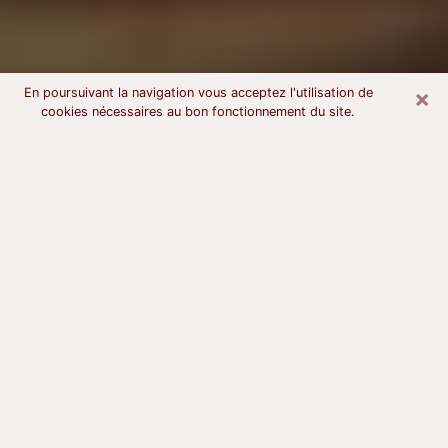
×
En poursuivant la navigation vous acceptez l'utilisation de
cookies nécessaires au bon fonctionnement du site.
Voyant astrologue à Ponts-de-Cé
À l’attention de ceux qui sont en quête d’un voyant
sérieux, nous disons qu’il est primordial que ce dernier
dispose d’une bonne notoriété, qu’il atteste d’une
honnêteté à toute épreuve et qu’il soit d’une très
grande probité. En règle général, il est capital pour un
consultant de recherché un expert des arts
divinatoires capable de sonder son être, de lui
apporter des solutions aux problèmes révélés et dans
certains cas de mettre à sa disposition une politique
d’accompagnement. Pour mieux répondre à vos
besoins, le voyant devra s’immerger dans votre passé,
l’associer aux rouages manquants de votre présent et