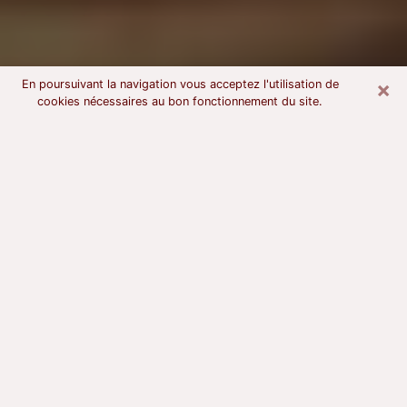
×
En poursuivant la navigation vous acceptez l'utilisation de
cookies nécessaires au bon fonctionnement du site.
Voyant astrologue à Avranches
À l’attention de ceux qui sont en quête d’un voyant
sérieux, nous disons qu’il est primordial que ce dernier
dispose d’une bonne notoriété, qu’il atteste d’une
honnêteté à toute épreuve et qu’il soit d’une très
grande probité. En règle général, il est capital pour un
consultant de recherché un expert des arts
divinatoires capable de sonder son être, de lui
apporter des solutions aux problèmes révélés et dans
certains cas de mettre à sa disposition une politique
d’accompagnement. Pour mieux répondre à vos
besoins, le voyant devra s’immerger dans votre passé,
l’associer aux rouages manquants de votre présent et