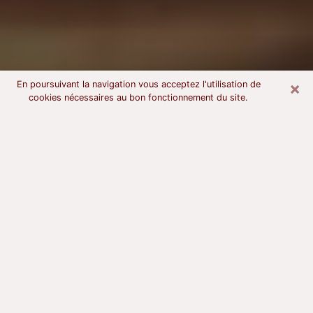
×
En poursuivant la navigation vous acceptez l'utilisation de
cookies nécessaires au bon fonctionnement du site.
Voyant astrologue à Oloron-Sainte-
Marie
À l’attention de ceux qui sont en quête d’un voyant
sérieux, nous disons qu’il est primordial que ce dernier
dispose d’une bonne notoriété, qu’il atteste d’une
honnêteté à toute épreuve et qu’il soit d’une très
grande probité. En règle général, il est capital pour un
consultant de recherché un expert des arts
divinatoires capable de sonder son être, de lui
apporter des solutions aux problèmes révélés et dans
certains cas de mettre à sa disposition une politique