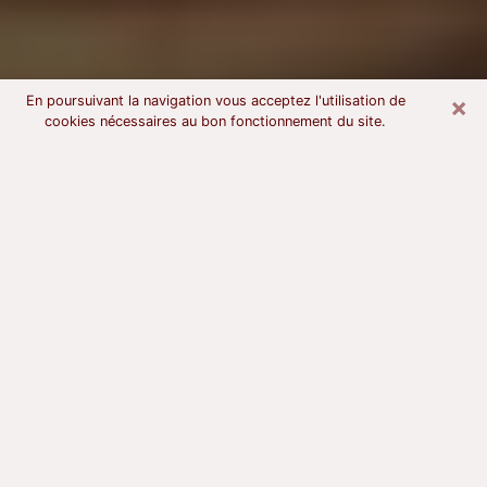
×
En poursuivant la navigation vous acceptez l'utilisation de
cookies nécessaires au bon fonctionnement du site.
Voyant astrologue à Corbas
À l’attention de ceux qui sont en quête d’un voyant
sérieux, nous disons qu’il est primordial que ce dernier
dispose d’une bonne notoriété, qu’il atteste d’une
honnêteté à toute épreuve et qu’il soit d’une très
grande probité. En règle général, il est capital pour un
consultant de recherché un expert des arts
divinatoires capable de sonder son être, de lui
apporter des solutions aux problèmes révélés et dans
certains cas de mettre à sa disposition une politique
d’accompagnement. Pour mieux répondre à vos
besoins, le voyant devra s’immerger dans votre passé,
l’associer aux rouages manquants de votre présent et