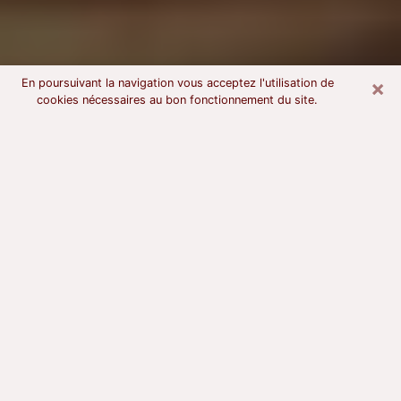
×
En poursuivant la navigation vous acceptez l'utilisation de
cookies nécessaires au bon fonctionnement du site.
Voyant astrologue à Pierre-Bénite
À l’attention de ceux qui sont en quête d’un voyant
sérieux, nous disons qu’il est primordial que ce dernier
dispose d’une bonne notoriété, qu’il atteste d’une
honnêteté à toute épreuve et qu’il soit d’une très
grande probité. En règle général, il est capital pour un
consultant de recherché un expert des arts
divinatoires capable de sonder son être, de lui
apporter des solutions aux problèmes révélés et dans
certains cas de mettre à sa disposition une politique
d’accompagnement. Pour mieux répondre à vos
besoins, le voyant devra s’immerger dans votre passé,
l’associer aux rouages manquants de votre présent et