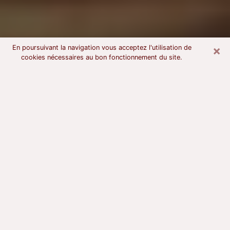
×
En poursuivant la navigation vous acceptez l'utilisation de
cookies nécessaires au bon fonctionnement du site.
Voyant astrologue à Autun
À l’attention de ceux qui sont en quête d’un voyant
sérieux, nous disons qu’il est primordial que ce dernier
dispose d’une bonne notoriété, qu’il atteste d’une
honnêteté à toute épreuve et qu’il soit d’une très
grande probité. En règle général, il est capital pour un
consultant de recherché un expert des arts
divinatoires capable de sonder son être, de lui
apporter des solutions aux problèmes révélés et dans
certains cas de mettre à sa disposition une politique
d’accompagnement. Pour mieux répondre à vos
besoins, le voyant devra s’immerger dans votre passé,
l’associer aux rouages manquants de votre présent et