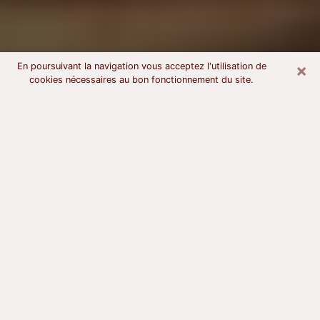
×
En poursuivant la navigation vous acceptez l'utilisation de
cookies nécessaires au bon fonctionnement du site.
Voyant astrologue à Fécamp
À l’attention de ceux qui sont en quête d’un voyant
sérieux, nous disons qu’il est primordial que ce dernier
dispose d’une bonne notoriété, qu’il atteste d’une
honnêteté à toute épreuve et qu’il soit d’une très
grande probité. En règle général, il est capital pour un
consultant de recherché un expert des arts
divinatoires capable de sonder son être, de lui
apporter des solutions aux problèmes révélés et dans
certains cas de mettre à sa disposition une politique
d’accompagnement. Pour mieux répondre à vos
besoins, le voyant devra s’immerger dans votre passé,
l’associer aux rouages manquants de votre présent et