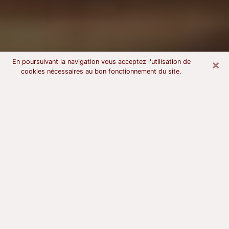
×
En poursuivant la navigation vous acceptez l'utilisation de
cookies nécessaires au bon fonctionnement du site.
Voyant astrologue à Épinay-sur-
Seine
À l’attention de ceux qui sont en quête d’un voyant
sérieux, nous disons qu’il est primordial que ce dernier
dispose d’une bonne notoriété, qu’il atteste d’une
honnêteté à toute épreuve et qu’il soit d’une très
grande probité. En règle général, il est capital pour un
consultant de recherché un expert des arts
divinatoires capable de sonder son être, de lui
apporter des solutions aux problèmes révélés et dans
certains cas de mettre à sa disposition une politique