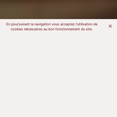
×
En poursuivant la navigation vous acceptez l'utilisation de
cookies nécessaires au bon fonctionnement du site.
Voyant astrologue à Noisy-le-Sec
À l’attention de ceux qui sont en quête d’un voyant
sérieux, nous disons qu’il est primordial que ce dernier
dispose d’une bonne notoriété, qu’il atteste d’une
honnêteté à toute épreuve et qu’il soit d’une très
grande probité. En règle général, il est capital pour un
consultant de recherché un expert des arts
divinatoires capable de sonder son être, de lui
apporter des solutions aux problèmes révélés et dans
certains cas de mettre à sa disposition une politique
d’accompagnement. Pour mieux répondre à vos
besoins, le voyant devra s’immerger dans votre passé,
l’associer aux rouages manquants de votre présent et