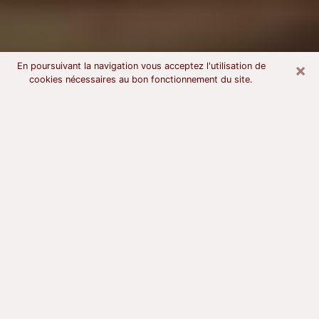
×
En poursuivant la navigation vous acceptez l'utilisation de
cookies nécessaires au bon fonctionnement du site.
Voyant astrologue à Ermont
À l’attention de ceux qui sont en quête d’un voyant
sérieux, nous disons qu’il est primordial que ce dernier
dispose d’une bonne notoriété, qu’il atteste d’une
honnêteté à toute épreuve et qu’il soit d’une très
grande probité. En règle général, il est capital pour un
consultant de recherché un expert des arts
divinatoires capable de sonder son être, de lui
apporter des solutions aux problèmes révélés et dans
certains cas de mettre à sa disposition une politique
d’accompagnement. Pour mieux répondre à vos
besoins, le voyant devra s’immerger dans votre passé,
l’associer aux rouages manquants de votre présent et