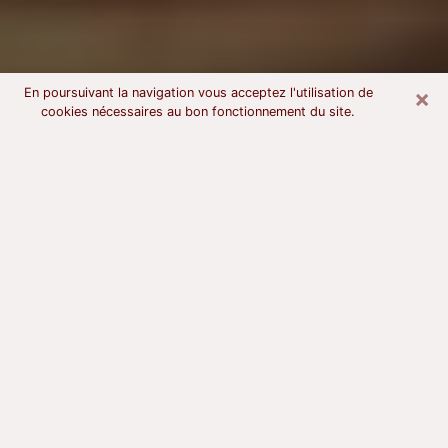
×
En poursuivant la navigation vous acceptez l'utilisation de
cookies nécessaires au bon fonctionnement du site.
Voyant astrologue à Gonesse
À l’attention de ceux qui sont en quête d’un voyant
sérieux, nous disons qu’il est primordial que ce dernier
dispose d’une bonne notoriété, qu’il atteste d’une
honnêteté à toute épreuve et qu’il soit d’une très
grande probité. En règle général, il est capital pour un
consultant de recherché un expert des arts
divinatoires capable de sonder son être, de lui
apporter des solutions aux problèmes révélés et dans
certains cas de mettre à sa disposition une politique
d’accompagnement. Pour mieux répondre à vos
besoins, le voyant devra s’immerger dans votre passé,
l’associer aux rouages manquants de votre présent et