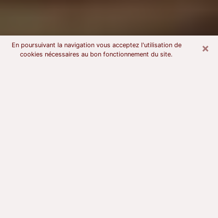
×
En poursuivant la navigation vous acceptez l'utilisation de
cookies nécessaires au bon fonctionnement du site.
Voyant astrologue à Goussainville
À l’attention de ceux qui sont en quête d’un voyant
sérieux, nous disons qu’il est primordial que ce dernier
dispose d’une bonne notoriété, qu’il atteste d’une
honnêteté à toute épreuve et qu’il soit d’une très
grande probité. En règle général, il est capital pour un
consultant de recherché un expert des arts
divinatoires capable de sonder son être, de lui
apporter des solutions aux problèmes révélés et dans
certains cas de mettre à sa disposition une politique
d’accompagnement. Pour mieux répondre à vos
besoins, le voyant devra s’immerger dans votre passé,
l’associer aux rouages manquants de votre présent et