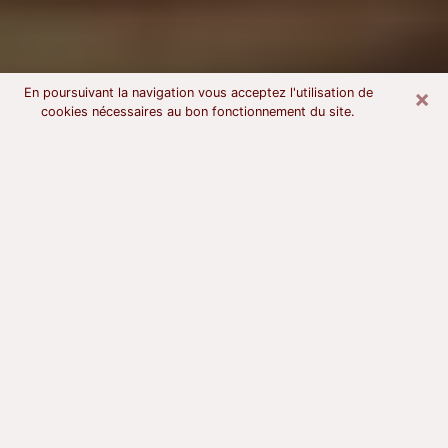
×
En poursuivant la navigation vous acceptez l'utilisation de
cookies nécessaires au bon fonctionnement du site.
Voyant astrologue à Herblay
À l’attention de ceux qui sont en quête d’un voyant
sérieux, nous disons qu’il est primordial que ce dernier
dispose d’une bonne notoriété, qu’il atteste d’une
honnêteté à toute épreuve et qu’il soit d’une très
grande probité. En règle général, il est capital pour un
consultant de recherché un expert des arts
divinatoires capable de sonder son être, de lui
apporter des solutions aux problèmes révélés et dans
certains cas de mettre à sa disposition une politique
d’accompagnement. Pour mieux répondre à vos
besoins, le voyant devra s’immerger dans votre passé,
l’associer aux rouages manquants de votre présent et