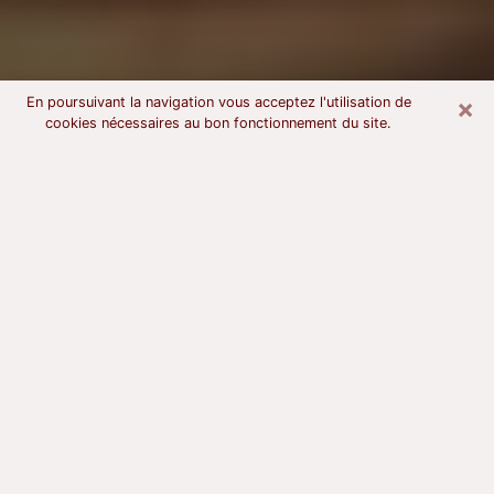
×
En poursuivant la navigation vous acceptez l'utilisation de
cookies nécessaires au bon fonctionnement du site.
Voyant astrologue à Sannois
À l’attention de ceux qui sont en quête d’un voyant
sérieux, nous disons qu’il est primordial que ce dernier
dispose d’une bonne notoriété, qu’il atteste d’une
honnêteté à toute épreuve et qu’il soit d’une très
grande probité. En règle général, il est capital pour un
consultant de recherché un expert des arts
divinatoires capable de sonder son être, de lui
apporter des solutions aux problèmes révélés et dans
certains cas de mettre à sa disposition une politique
d’accompagnement. Pour mieux répondre à vos
besoins, le voyant devra s’immerger dans votre passé,
l’associer aux rouages manquants de votre présent et