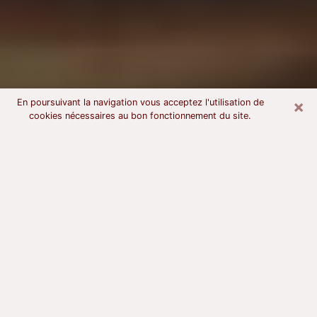
×
En poursuivant la navigation vous acceptez l'utilisation de
cookies nécessaires au bon fonctionnement du site.
Voyant astrologue à Chennevières-
sur-Marne
À l’attention de ceux qui sont en quête d’un voyant
sérieux, nous disons qu’il est primordial que ce dernier
dispose d’une bonne notoriété, qu’il atteste d’une
honnêteté à toute épreuve et qu’il soit d’une très
grande probité. En règle général, il est capital pour un
consultant de recherché un expert des arts
divinatoires capable de sonder son être, de lui
apporter des solutions aux problèmes révélés et dans