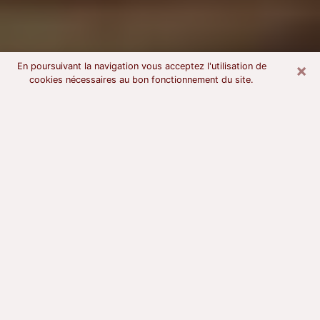
×
En poursuivant la navigation vous acceptez l'utilisation de
cookies nécessaires au bon fonctionnement du site.
Voyant astrologue à Choisy-le-Roi
À l’attention de ceux qui sont en quête d’un voyant
sérieux, nous disons qu’il est primordial que ce dernier
dispose d’une bonne notoriété, qu’il atteste d’une
honnêteté à toute épreuve et qu’il soit d’une très
grande probité. En règle général, il est capital pour un
consultant de recherché un expert des arts
divinatoires capable de sonder son être, de lui
apporter des solutions aux problèmes révélés et dans
certains cas de mettre à sa disposition une politique
d’accompagnement. Pour mieux répondre à vos
besoins, le voyant devra s’immerger dans votre passé,
l’associer aux rouages manquants de votre présent et