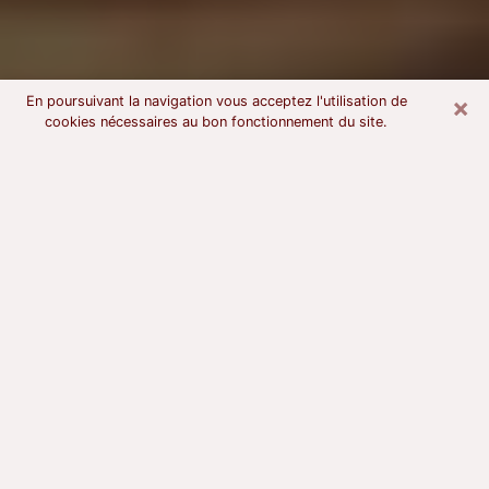
×
En poursuivant la navigation vous acceptez l'utilisation de
cookies nécessaires au bon fonctionnement du site.
Voyant astrologue à Gentilly
À l’attention de ceux qui sont en quête d’un voyant
sérieux, nous disons qu’il est primordial que ce dernier
dispose d’une bonne notoriété, qu’il atteste d’une
honnêteté à toute épreuve et qu’il soit d’une très
grande probité. En règle général, il est capital pour un
consultant de recherché un expert des arts
divinatoires capable de sonder son être, de lui
apporter des solutions aux problèmes révélés et dans
certains cas de mettre à sa disposition une politique
d’accompagnement. Pour mieux répondre à vos
besoins, le voyant devra s’immerger dans votre passé,
l’associer aux rouages manquants de votre présent et