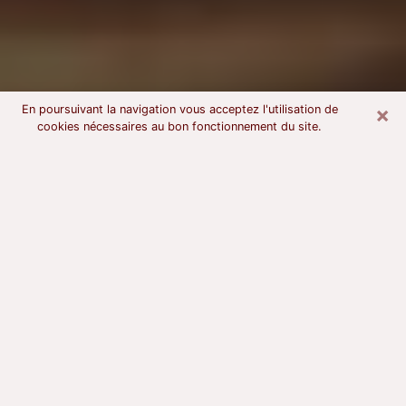
×
En poursuivant la navigation vous acceptez l'utilisation de
cookies nécessaires au bon fonctionnement du site.
Voyant astrologue à Limeil-
Brévannes
À l’attention de ceux qui sont en quête d’un voyant
sérieux, nous disons qu’il est primordial que ce dernier
dispose d’une bonne notoriété, qu’il atteste d’une
honnêteté à toute épreuve et qu’il soit d’une très
grande probité. En règle général, il est capital pour un
consultant de recherché un expert des arts
divinatoires capable de sonder son être, de lui
apporter des solutions aux problèmes révélés et dans
certains cas de mettre à sa disposition une politique