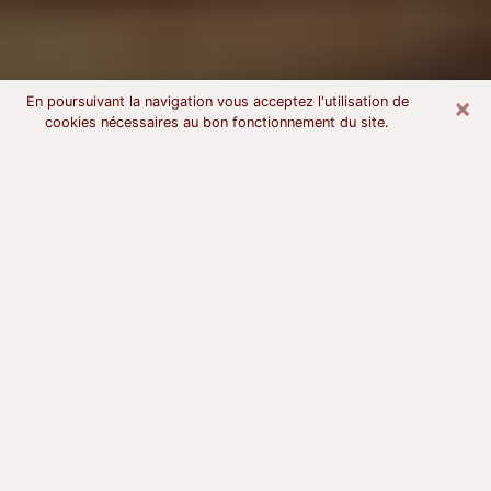
×
En poursuivant la navigation vous acceptez l'utilisation de
cookies nécessaires au bon fonctionnement du site.
Voyant astrologue à Maisons-Alfort
À l’attention de ceux qui sont en quête d’un voyant
sérieux, nous disons qu’il est primordial que ce dernier
dispose d’une bonne notoriété, qu’il atteste d’une
honnêteté à toute épreuve et qu’il soit d’une très
grande probité. En règle général, il est capital pour un
consultant de recherché un expert des arts
divinatoires capable de sonder son être, de lui
apporter des solutions aux problèmes révélés et dans
certains cas de mettre à sa disposition une politique
d’accompagnement. Pour mieux répondre à vos
besoins, le voyant devra s’immerger dans votre passé,
l’associer aux rouages manquants de votre présent et