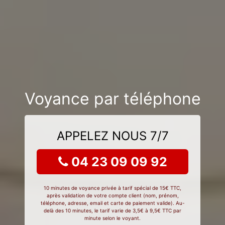
Voyance par téléphone
APPELEZ NOUS 7/7
04 23 09 09 92
10 minutes de voyance privée à tarif spécial de 15€ TTC,
après validation de votre compte client (nom, prénom,
téléphone, adresse, email et carte de paiement valide). Au-
delà des 10 minutes, le tarif varie de 3,5€ à 9,5€ TTC par
minute selon le voyant.