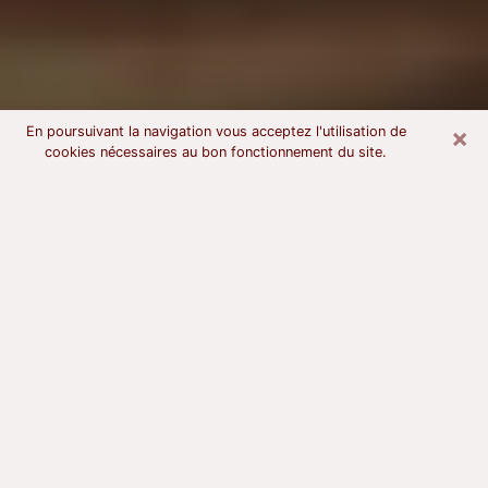
×
En poursuivant la navigation vous acceptez l'utilisation de
cookies nécessaires au bon fonctionnement du site.
Voyant astrologue à Nogent-sur-
Marne
À l’attention de ceux qui sont en quête d’un voyant
sérieux, nous disons qu’il est primordial que ce dernier
dispose d’une bonne notoriété, qu’il atteste d’une
honnêteté à toute épreuve et qu’il soit d’une très
grande probité. En règle général, il est capital pour un
consultant de recherché un expert des arts
divinatoires capable de sonder son être, de lui
apporter des solutions aux problèmes révélés et dans
certains cas de mettre à sa disposition une politique