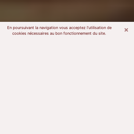
×
En poursuivant la navigation vous acceptez l'utilisation de
cookies nécessaires au bon fonctionnement du site.
Voyant astrologue à Valenton
À l’attention de ceux qui sont en quête d’un voyant
sérieux, nous disons qu’il est primordial que ce dernier
dispose d’une bonne notoriété, qu’il atteste d’une
honnêteté à toute épreuve et qu’il soit d’une très
grande probité. En règle général, il est capital pour un
consultant de recherché un expert des arts
divinatoires capable de sonder son être, de lui
apporter des solutions aux problèmes révélés et dans
certains cas de mettre à sa disposition une politique
d’accompagnement. Pour mieux répondre à vos
besoins, le voyant devra s’immerger dans votre passé,
l’associer aux rouages manquants de votre présent et