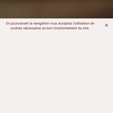
×
En poursuivant la navigation vous acceptez l'utilisation de
cookies nécessaires au bon fonctionnement du site.
Voyant astrologue à Villecresnes
À l’attention de ceux qui sont en quête d’un voyant
sérieux, nous disons qu’il est primordial que ce dernier
dispose d’une bonne notoriété, qu’il atteste d’une
honnêteté à toute épreuve et qu’il soit d’une très
grande probité. En règle général, il est capital pour un
consultant de recherché un expert des arts
divinatoires capable de sonder son être, de lui
apporter des solutions aux problèmes révélés et dans
certains cas de mettre à sa disposition une politique
d’accompagnement. Pour mieux répondre à vos
besoins, le voyant devra s’immerger dans votre passé,
l’associer aux rouages manquants de votre présent et