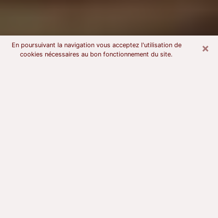
×
En poursuivant la navigation vous acceptez l'utilisation de
cookies nécessaires au bon fonctionnement du site.
Voyant astrologue à Chantonnay
À l’attention de ceux qui sont en quête d’un voyant
sérieux, nous disons qu’il est primordial que ce dernier
dispose d’une bonne notoriété, qu’il atteste d’une
honnêteté à toute épreuve et qu’il soit d’une très
grande probité. En règle général, il est capital pour un
consultant de recherché un expert des arts
divinatoires capable de sonder son être, de lui
apporter des solutions aux problèmes révélés et dans
certains cas de mettre à sa disposition une politique
d’accompagnement. Pour mieux répondre à vos
besoins, le voyant devra s’immerger dans votre passé,
l’associer aux rouages manquants de votre présent et