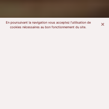
×
En poursuivant la navigation vous acceptez l'utilisation de
cookies nécessaires au bon fonctionnement du site.
Voyant astrologue à Bois-d'Arcy
À l’attention de ceux qui sont en quête d’un voyant
sérieux, nous disons qu’il est primordial que ce dernier
dispose d’une bonne notoriété, qu’il atteste d’une
honnêteté à toute épreuve et qu’il soit d’une très
grande probité. En règle général, il est capital pour un
consultant de recherché un expert des arts
divinatoires capable de sonder son être, de lui
apporter des solutions aux problèmes révélés et dans
certains cas de mettre à sa disposition une politique
d’accompagnement. Pour mieux répondre à vos
besoins, le voyant devra s’immerger dans votre passé,
l’associer aux rouages manquants de votre présent et