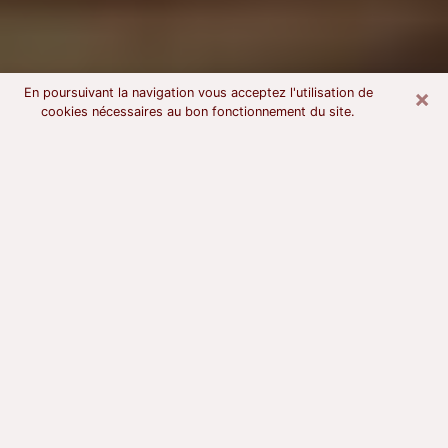
×
En poursuivant la navigation vous acceptez l'utilisation de
cookies nécessaires au bon fonctionnement du site.
Voyant astrologue à Jouy-en-Josas
À l’attention de ceux qui sont en quête d’un voyant
sérieux, nous disons qu’il est primordial que ce dernier
dispose d’une bonne notoriété, qu’il atteste d’une
honnêteté à toute épreuve et qu’il soit d’une très
grande probité. En règle général, il est capital pour un
consultant de recherché un expert des arts
divinatoires capable de sonder son être, de lui
apporter des solutions aux problèmes révélés et dans
certains cas de mettre à sa disposition une politique
d’accompagnement. Pour mieux répondre à vos
besoins, le voyant devra s’immerger dans votre passé,
l’associer aux rouages manquants de votre présent et