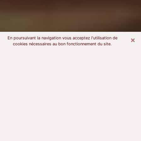
×
En poursuivant la navigation vous acceptez l'utilisation de
cookies nécessaires au bon fonctionnement du site.
Voyant astrologue à La Celle-Saint-
Cloud
À l’attention de ceux qui sont en quête d’un voyant
sérieux, nous disons qu’il est primordial que ce dernier
dispose d’une bonne notoriété, qu’il atteste d’une
honnêteté à toute épreuve et qu’il soit d’une très
grande probité. En règle général, il est capital pour un
consultant de recherché un expert des arts
divinatoires capable de sonder son être, de lui
apporter des solutions aux problèmes révélés et dans
certains cas de mettre à sa disposition une politique