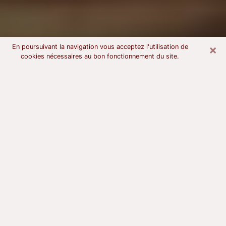
×
En poursuivant la navigation vous acceptez l'utilisation de
cookies nécessaires au bon fonctionnement du site.
Voyant astrologue à Rambouillet
À l’attention de ceux qui sont en quête d’un voyant
sérieux, nous disons qu’il est primordial que ce dernier
dispose d’une bonne notoriété, qu’il atteste d’une
honnêteté à toute épreuve et qu’il soit d’une très
grande probité. En règle général, il est capital pour un
consultant de recherché un expert des arts
divinatoires capable de sonder son être, de lui
apporter des solutions aux problèmes révélés et dans
certains cas de mettre à sa disposition une politique
d’accompagnement. Pour mieux répondre à vos
besoins, le voyant devra s’immerger dans votre passé,
l’associer aux rouages manquants de votre présent et