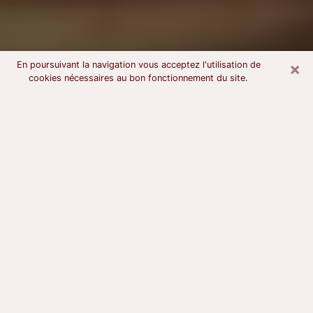
×
En poursuivant la navigation vous acceptez l'utilisation de
cookies nécessaires au bon fonctionnement du site.
Voyant astrologue à Aubenas
À l’attention de ceux qui sont en quête d’un voyant
sérieux, nous disons qu’il est primordial que ce dernier
dispose d’une bonne notoriété, qu’il atteste d’une
honnêteté à toute épreuve et qu’il soit d’une très
grande probité. En règle général, il est capital pour un
consultant de recherché un expert des arts
divinatoires capable de sonder son être, de lui
apporter des solutions aux problèmes révélés et dans
certains cas de mettre à sa disposition une politique
d’accompagnement. Pour mieux répondre à vos
besoins, le voyant devra s’immerger dans votre passé,
l’associer aux rouages manquants de votre présent et