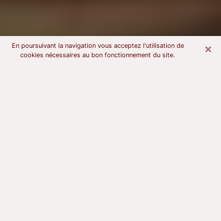
×
En poursuivant la navigation vous acceptez l'utilisation de
cookies nécessaires au bon fonctionnement du site.
Voyant astrologue à Troyes
À l’attention de ceux qui sont en quête d’un voyant
sérieux, nous disons qu’il est primordial que ce dernier
dispose d’une bonne notoriété, qu’il atteste d’une
honnêteté à toute épreuve et qu’il soit d’une très
grande probité. En règle général, il est capital pour un
consultant de recherché un expert des arts
divinatoires capable de sonder son être, de lui
apporter des solutions aux problèmes révélés et dans
certains cas de mettre à sa disposition une politique
d’accompagnement. Pour mieux répondre à vos
besoins, le voyant devra s’immerger dans votre passé,
l’associer aux rouages manquants de votre présent et