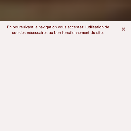
×
En poursuivant la navigation vous acceptez l'utilisation de
cookies nécessaires au bon fonctionnement du site.
Voyant astrologue à Lisieux
À l’attention de ceux qui sont en quête d’un voyant
sérieux, nous disons qu’il est primordial que ce dernier
dispose d’une bonne notoriété, qu’il atteste d’une
honnêteté à toute épreuve et qu’il soit d’une très
grande probité. En règle général, il est capital pour un
consultant de recherché un expert des arts
divinatoires capable de sonder son être, de lui
apporter des solutions aux problèmes révélés et dans
certains cas de mettre à sa disposition une politique
d’accompagnement. Pour mieux répondre à vos
besoins, le voyant devra s’immerger dans votre passé,
l’associer aux rouages manquants de votre présent et