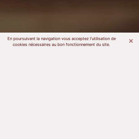
×
En poursuivant la navigation vous acceptez l'utilisation de
cookies nécessaires au bon fonctionnement du site.
Voyant astrologue dans le Cantal
À l’attention de ceux qui sont en quête d’un voyant
sérieux, nous disons qu’il est primordial que ce dernier
dispose d’une bonne notoriété, qu’il atteste d’une
honnêteté à toute épreuve et qu’il soit d’une très
grande probité. En règle général, il est capital pour un
consultant de recherché un expert des arts
divinatoires capable de sonder son être, de lui
apporter des solutions aux problèmes révélés et dans
certains cas de mettre à sa disposition une politique
d’accompagnement. Pour mieux répondre à vos