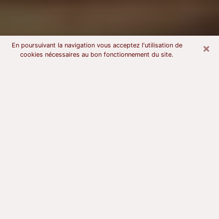
×
En poursuivant la navigation vous acceptez l'utilisation de
cookies nécessaires au bon fonctionnement du site.
Voyant astrologue à Vierzon
À l’attention de ceux qui sont en quête d’un voyant
sérieux, nous disons qu’il est primordial que ce dernier
dispose d’une bonne notoriété, qu’il atteste d’une
honnêteté à toute épreuve et qu’il soit d’une très
grande probité. En règle général, il est capital pour un
consultant de recherché un expert des arts
divinatoires capable de sonder son être, de lui
apporter des solutions aux problèmes révélés et dans
certains cas de mettre à sa disposition une politique
d’accompagnement. Pour mieux répondre à vos
besoins, le voyant devra s’immerger dans votre passé,
l’associer aux rouages manquants de votre présent et