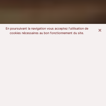
×
En poursuivant la navigation vous acceptez l'utilisation de
cookies nécessaires au bon fonctionnement du site.
Voyant astrologue à Brive-la-
Gaillarde
À l’attention de ceux qui sont en quête d’un voyant
sérieux, nous disons qu’il est primordial que ce dernier
dispose d’une bonne notoriété, qu’il atteste d’une
honnêteté à toute épreuve et qu’il soit d’une très
grande probité. En règle général, il est capital pour un
consultant de recherché un expert des arts
divinatoires capable de sonder son être, de lui
apporter des solutions aux problèmes révélés et dans
certains cas de mettre à sa disposition une politique