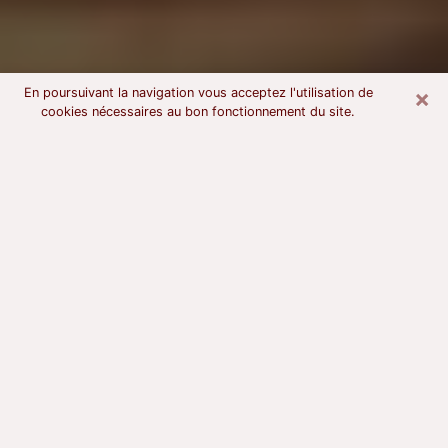
×
En poursuivant la navigation vous acceptez l'utilisation de
cookies nécessaires au bon fonctionnement du site.
Voyant astrologue à Niort
À l’attention de ceux qui sont en quête d’un voyant
sérieux, nous disons qu’il est primordial que ce dernier
dispose d’une bonne notoriété, qu’il atteste d’une
honnêteté à toute épreuve et qu’il soit d’une très
grande probité. En règle général, il est capital pour un
consultant de recherché un expert des arts
divinatoires capable de sonder son être, de lui
apporter des solutions aux problèmes révélés et dans
certains cas de mettre à sa disposition une politique
d’accompagnement. Pour mieux répondre à vos
besoins, le voyant devra s’immerger dans votre passé,
l’associer aux rouages manquants de votre présent et