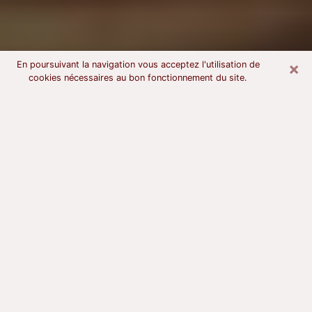
×
En poursuivant la navigation vous acceptez l'utilisation de
cookies nécessaires au bon fonctionnement du site.
Voyant astrologue à Marguerittes
À l’attention de ceux qui sont en quête d’un voyant
sérieux, nous disons qu’il est primordial que ce dernier
dispose d’une bonne notoriété, qu’il atteste d’une
honnêteté à toute épreuve et qu’il soit d’une très
grande probité. En règle général, il est capital pour un
consultant de recherché un expert des arts
divinatoires capable de sonder son être, de lui
apporter des solutions aux problèmes révélés et dans
certains cas de mettre à sa disposition une politique
d’accompagnement. Pour mieux répondre à vos
besoins, le voyant devra s’immerger dans votre passé,
l’associer aux rouages manquants de votre présent et