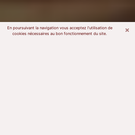
×
En poursuivant la navigation vous acceptez l'utilisation de
cookies nécessaires au bon fonctionnement du site.
Voyant astrologue à Muret
À l’attention de ceux qui sont en quête d’un voyant
sérieux, nous disons qu’il est primordial que ce dernier
dispose d’une bonne notoriété, qu’il atteste d’une
honnêteté à toute épreuve et qu’il soit d’une très
grande probité. En règle général, il est capital pour un
consultant de recherché un expert des arts
divinatoires capable de sonder son être, de lui
apporter des solutions aux problèmes révélés et dans
certains cas de mettre à sa disposition une politique
d’accompagnement. Pour mieux répondre à vos
besoins, le voyant devra s’immerger dans votre passé,
l’associer aux rouages manquants de votre présent et