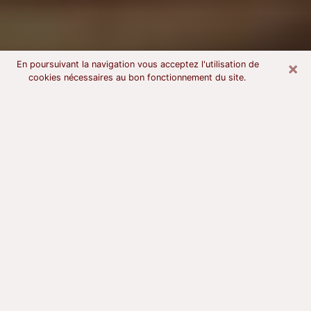
×
En poursuivant la navigation vous acceptez l'utilisation de
cookies nécessaires au bon fonctionnement du site.
Voyant astrologue à Tournefeuille
À l’attention de ceux qui sont en quête d’un voyant
sérieux, nous disons qu’il est primordial que ce dernier
dispose d’une bonne notoriété, qu’il atteste d’une
honnêteté à toute épreuve et qu’il soit d’une très
grande probité. En règle général, il est capital pour un
consultant de recherché un expert des arts
divinatoires capable de sonder son être, de lui
apporter des solutions aux problèmes révélés et dans
certains cas de mettre à sa disposition une politique
d’accompagnement. Pour mieux répondre à vos
besoins, le voyant devra s’immerger dans votre passé,
l’associer aux rouages manquants de votre présent et